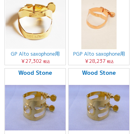
GP Alto saxophone用
PGP Alto saxophone用
￥27,302
￥28,237
税込
税込
Wood Stone
Wood Stone