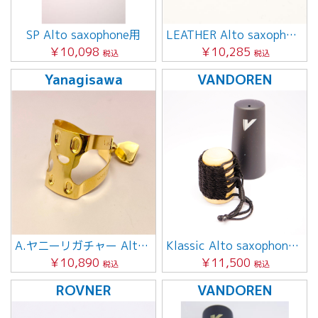
SP Alto saxophone用
LEATHER Alto saxophone用
￥10,098
￥10,285
税込
税込
Yanagisawa
VANDOREN
A.ヤニーリガチャー Alto saxophone用
Klassic Alto saxophone用
￥10,890
￥11,500
税込
税込
ROVNER
VANDOREN