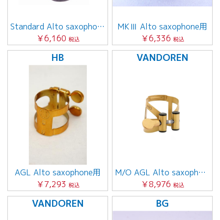
Standard Alto saxophone用
MKⅢ Alto saxophone用
￥6,160
￥6,336
税込
税込
HB
VANDOREN
AGL Alto saxophone用
M/O AGL Alto saxophone用
￥7,293
￥8,976
税込
税込
VANDOREN
BG