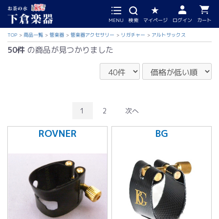
MENU
検索
マイページ
ログイン
カート
TOP
商品一覧
管楽器
管楽器アクセサリー
リガチャー
アルトサックス
50件
の商品が見つかりました
1
2
次へ
ROVNER
BG