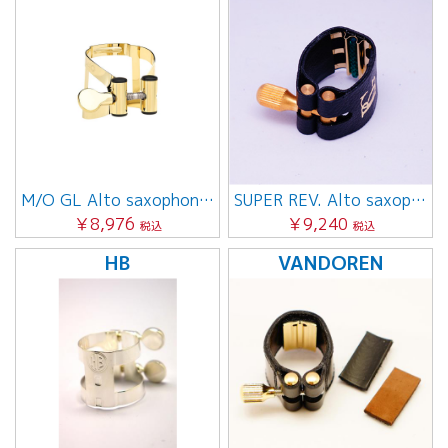
M/O GL Alto saxophone用
SUPER REV. Alto saxophone用
￥8,976
￥9,240
税込
税込
HB
VANDOREN