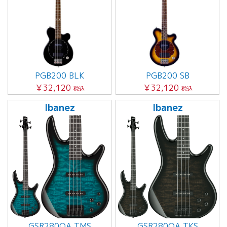
PGB200 BLK
PGB200 SB
￥32,120
￥32,120
税込
税込
Ibanez
Ibanez
GSR280QA TMS
GSR280QA TKS