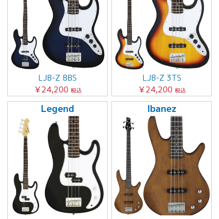
LJB-Z BBS
LJB-Z 3TS
￥24,200
￥24,200
税込
税込
Legend
Ibanez