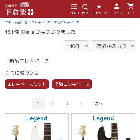
MENU
検索
マイページ
ログイン
カート
TOP
商品一覧
エレキベース
新品エレキベース
131件
の商品が見つかりました
新品エレキベース
さらに絞り込み
エレキベースセット
多弦エレキベース
1
2
3
4
次へ
Legend
Legend