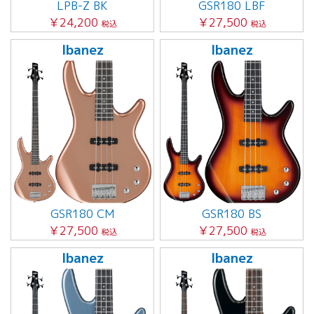
LPB-Z BK
GSR180 LBF
￥24,200
￥27,500
税込
税込
Ibanez
Ibanez
GSR180 CM
GSR180 BS
￥27,500
￥27,500
税込
税込
Ibanez
Ibanez