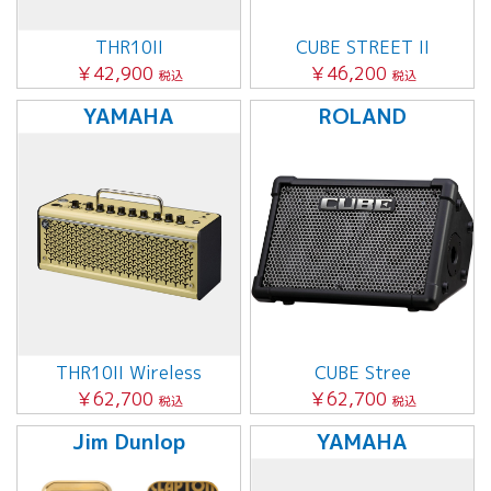
THR10II
CUBE STREET II
￥42,900
￥46,200
税込
税込
YAMAHA
ROLAND
THR10II Wireless
CUBE Stree
￥62,700
￥62,700
税込
税込
Jim Dunlop
YAMAHA