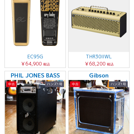
EC95G
THR30IIWL
￥64,900
￥68,200
税込
税込
PHIL JONES BASS
Gibson
中古
ハンズ1号
中古
ハンズ1号