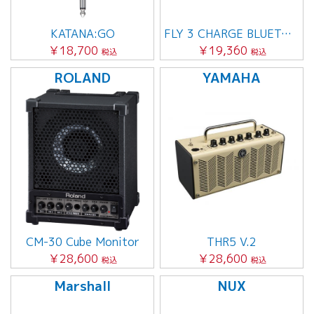
KATANA:GO
FLY 3 CHARGE BLUETOOTH
￥18,700
￥19,360
税込
税込
ROLAND
YAMAHA
CM-30 Cube Monitor
THR5 V.2
￥28,600
￥28,600
税込
税込
Marshall
NUX