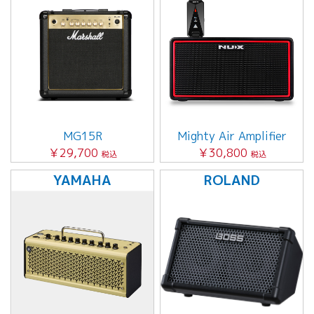
MG15R
Mighty Air Amplifier
￥29,700
￥30,800
税込
税込
YAMAHA
ROLAND