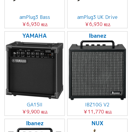
amPlug3 Bass
amPlug3 UK Drive
￥6,930
￥6,930
税込
税込
YAMAHA
Ibanez
GA15II
IBZ10G V2
￥9,900
￥11,770
税込
税込
Ibanez
NUX