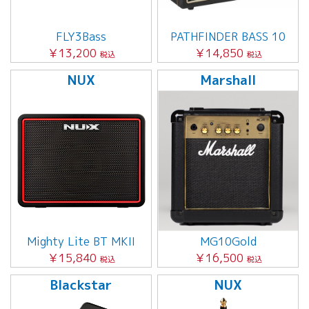
FLY3Bass
PATHFINDER BASS 10
￥13,200
￥14,850
税込
税込
NUX
Marshall
Mighty Lite BT MKII
MG10Gold
￥15,840
￥16,500
税込
税込
Blackstar
NUX