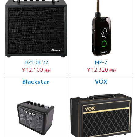
IBZ10B V2
MP-2
￥12,100
￥12,320
税込
税込
Blackstar
VOX