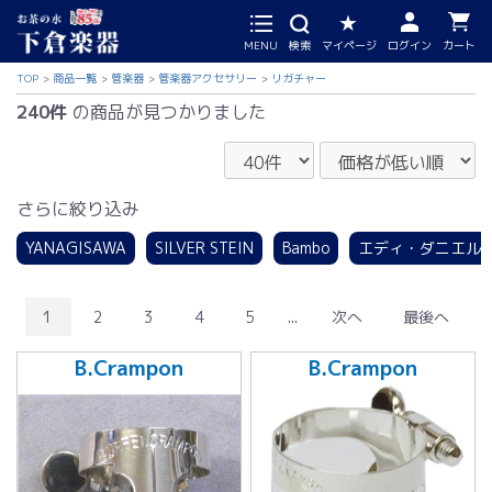
MENU
検索
マイページ
ログイン
カート
TOP
商品一覧
管楽器
管楽器アクセサリー
リガチャー
240件
の商品が見つかりました
さらに絞り込み
YANAGISAWA
SILVER STEIN
Bambo
エディ・ダニエル
1
2
3
4
5
...
次へ
最後へ
B.Crampon
B.Crampon