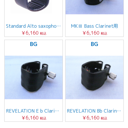
Standard Alto saxophone用
MKⅢ Bass Clarinet用
￥6,160
￥6,160
税込
税込
BG
BG
REVELATION E b Clarinet用
REVELATION Bb Clarinet用
￥6,160
￥6,160
税込
税込