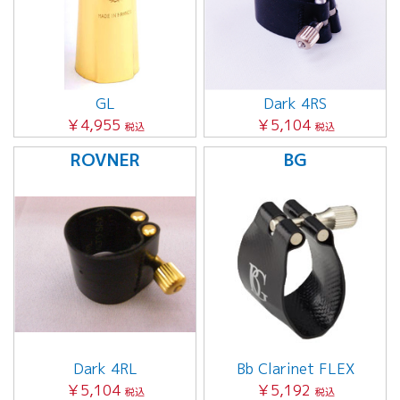
GL
Dark 4RS
￥4,955
￥5,104
税込
税込
ROVNER
BG
Dark 4RL
Bb Clarinet FLEX
￥5,104
￥5,192
税込
税込