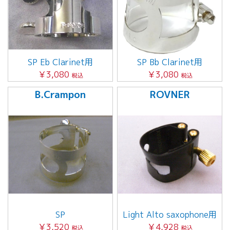
SP Eb Clarinet用
SP Bb Clarinet用
￥3,080
￥3,080
税込
税込
B.Crampon
ROVNER
SP
Light Alto saxophone用
￥3,520
￥4,928
税込
税込