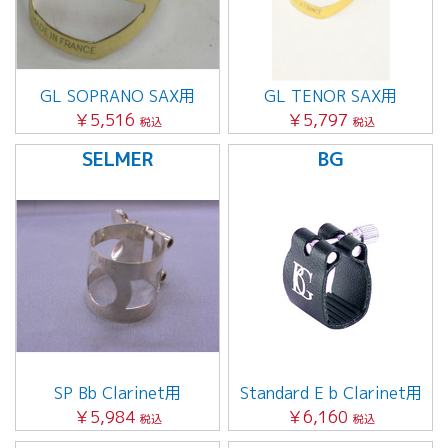
GL SOPRANO SAX用
GL TENOR SAX用
￥5,516
￥5,797
税込
税込
SELMER
BG
SP Bb Clarinet用
Standard E b Clarinet用
￥5,984
￥6,160
税込
税込