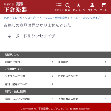
MENU
検索
マイページ
ログイン
カート
TOP
商品一覧
リコーダー・ハーモニカ・その他楽器
キーボード＆シンセサイザー
お探しの商品は見つかりませんでした
キーボード＆シンセサイザー
関連リンク
店舗のご案内
楽器買取
ご利用ガイド
シモクラWEB会員
お支払いについて
送料・配送について
規約・会社概要
商取引についての記載
下倉楽器会社概要
Copyright (c) 下倉楽器ウェブショップ All Rights Reserved.