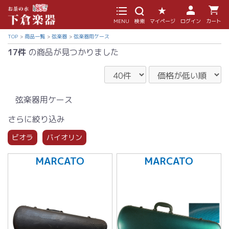
MENU
検索
マイページ
ログイン
カート
TOP
商品一覧
弦楽器
弦楽器用ケース
17件
の商品が見つかりました
弦楽器用ケース
さらに絞り込み
ビオラ
バイオリン
MARCATO
MARCATO