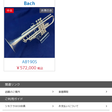
Bach
中古
お茶の水
AB190S
￥572,000
税込
関連リンク
店舗のご案内
楽器買取
ご利用ガイド
シモクラWEB会員
お支払いについて