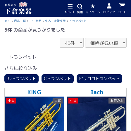
MENU
検索
マイページ
ログイン
カート
TOP
商品一覧
中古楽器
中古 金管楽器
トランペット
5件
の商品が見つかりました
トランペット
さらに絞り込み
B♭トランペット
Cトランペット
ピッコロトランペット
KING
Bach
中古
大宮
中古
お茶の水