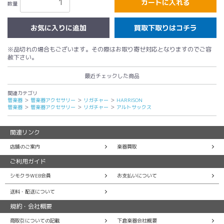
カートに入れる
数量
買取下取りはコチラ
※品切れの場合もございます。その際はお取り寄せ対応となりますのでご容
赦下さい。
最近チェックした商品
関連カテゴリ
管楽器
＞
管楽器アクセサリー
＞
リガチャー
＞
HARRISON
管楽器
＞
管楽器アクセサリー
＞
リガチャー
＞
アルトサックス
関連リンク
店舗のご案内
楽器買取
ご利用ガイド
シモクラWEB会員
お支払いについて
送料・配送について
規約・会社概要
商取引についての記載
下倉楽器会社概要