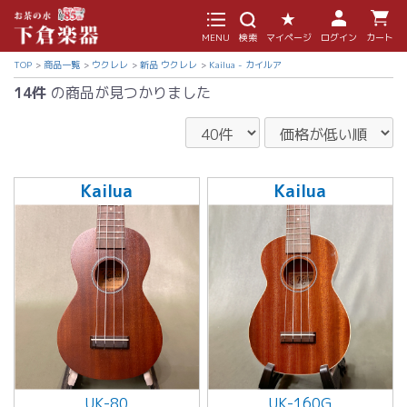
MENU
検索
マイページ
ログイン
カート
TOP
商品一覧
ウクレレ
新品 ウクレレ
Kailua - カイルア
14件
の商品が見つかりました
Kailua
Kailua
UK-80
UK-160G