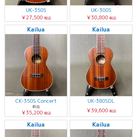
UK-350S
UK-300S
￥27,500
￥30,800
税込
税込
Kailua
Kailua
CK-350S Concert
UK-380SDL
新品
￥39,600
税込
￥35,200
税込
Kailua
Kailua