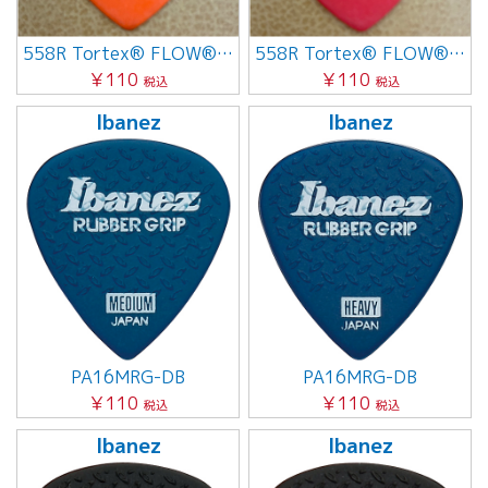
558R Tortex® FLOW® Standard 0.60mm
558R Tortex® FLOW® Standard 0.50mm
￥110
￥110
税込
税込
Ibanez
Ibanez
PA16MRG-DB
PA16MRG-DB
￥110
￥110
税込
税込
Ibanez
Ibanez