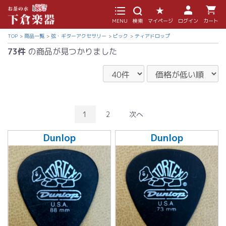
MENU
検索
マイページ
ログイン
カート
TOP
商品一覧
弦・ギターアクセサリー
ピック
ティアドロップ
73件
の商品が見つかりました
1
2
次へ
Dunlop
Dunlop