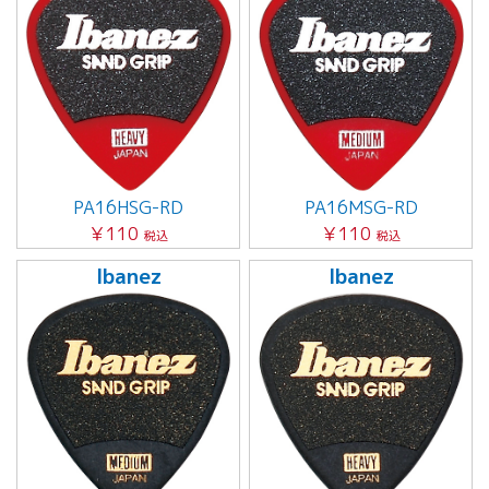
PA16HSG-RD
PA16MSG-RD
￥110
￥110
税込
税込
Ibanez
Ibanez