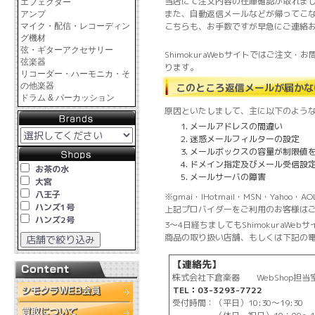
当店にて注文内容の在庫確認が取れま
エフェクター
また、自動返信メールなどが帰ってこ
アンプ
こちらも、お手数ですが早急にご連絡
マイク・配信・レコーディン
グ機材
弦・ギターアクセサリー
ShimokuraWebサイトではご注
弦楽器
ります。
リコーダー・ハーモニカ・そ
の他楽器
このところ返信メールが届かな
ドラム & パーカッション
原因といたしまして、主に以下のよう
メールアドレスの間違い
迷惑メールフィルターの設定
メールボックスの容量が制限値
ドメイン指定及びメール受信設
お茶の水
メールサーバの障害
大宮
八王子
※gmai・lHotmail・MSN・Ya
ハンズ1号
上記プロバイダーをご利用のお客様は
ハンズ2号
3～4日経ちましてもShimokuraW
商品の取り扱い店舗、もしくは下記の
【連絡先】
株式会社下倉楽器 WebShop担当
TEL：03-3293-7722
受付時間：（平日）10:30～19:30