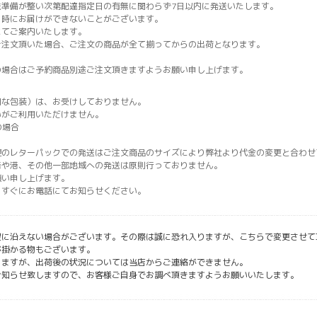
送準備が整い次第配達指定日の有無に関わらず7日以内に発送いたします。
日時にお届けができないことがございます。
にてご案内いたします。
ご注文頂いた場合、ご注文の商品が全て揃ってからの出荷となります。
の場合はご予約商品別途ご注文頂きますようお願い申し上げます。
別な包装）は、お受けしておりません。
いがご利用いただけません。
の場合
便のレターパックでの発送はご注文商品のサイズにより弊社より代金の変更と合わせ
港や港、その他一部地域への発送は原則行っておりません。
願い申し上げます。
らすぐにお電話にてお知らせください。
望に沿えない場合がございます。その際は誠に恐れ入りますが、こちらで変更させて
が掛かる物もございます。
りますが、出荷後の状況については当店からご連絡ができません。
お知らせ致しますので、お客様ご自身でお調べ頂きますようお願いいたします。