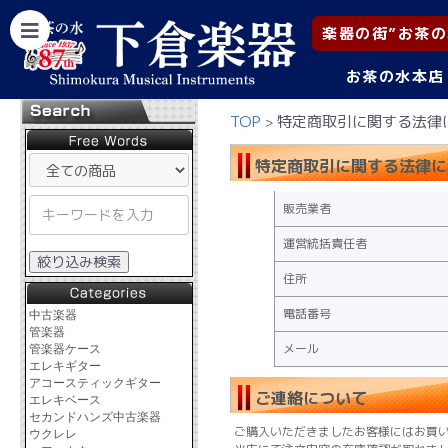
楽器の街”お茶の
お茶の水本店
TOP
特定商取引に関する法律
特定商取引に関する法律に
販売業者
運営統括責任者
絞り込み検索
住所
電話番号
中古楽器
管楽器
メール
管楽器ケース
エレキギター
アコースティックギター
ご連絡について
エレキベース
セカンドハンズ中古楽器
ご購入いただきましたお客様にはお買
ウクレレ