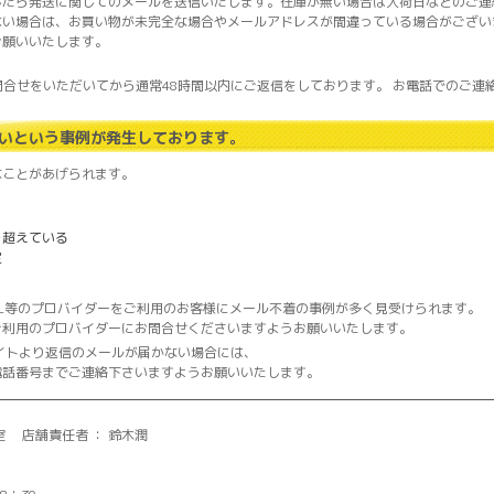
したら発送に関してのメールを送信いたします。在庫が無い場合は入荷日などのご連
ない場合は、お買い物が未完全な場合やメールアドレスが間違っている場合がござい
お願いいたします。
文・お問合せをいただいてから通常48時間以内にご返信をしております。 お電話での
いという事例が発生しております。
なことがあげられます。
を超えている
定
hoo・AOL等のプロバイダーをご利用のお客様にメール不着の事例が多く見受けられます。
ご利用のプロバイダーにお問合せくださいますようお願いいたします。
ebサイトより返信のメールが届かない場合には、
電話番号までご連絡下さいますようお願いいたします。
室 店舗責任者 ： 鈴木潤