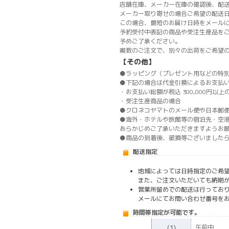
店舗在庫、メーカー在庫の確認後、配
メーカー取り寄せの場合ご希望の配送
この場合、最短のお届け日時をメール
予約受付中表記の商品や受注生産品を
予めご了承ください。
複数のご注文で、別々の出荷をご希望
【その他】
●ラッピング（プレゼント用などの特
●下記の場合は代金引換によるお支払
・お支払い総額が税込 300,000円以上
・受注生産商品の場合
●クロネコヤマトのメール便や日本郵
●海外・ホテルや旅館等の宿泊先・空
あらかじめご了承いただきますようお
●商品の到着後、破損等ございました
配送指定
地域によっては日時指定のご希
また、ご注文いただいても納期
営業所留めでの配送は行ってお
メールにてお問い合わせ番号を
時間帯指定が可能です。
(1)
午前中