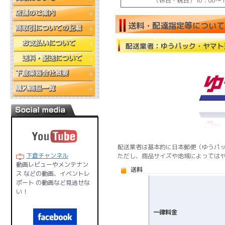
（休日・祝日）10：00～18
送料・配達指定等について
配送業者：ゆうパック・ヤマト
配送業者は基本的に日本郵便（ゆうパ
下倉チャンネル
ただし、商品サイズや地域によっては
動画レビューやメンテナン
送料
ス などの動画、イベントレ
ポート の動画など見逃せな
い！
一律料金