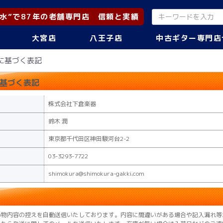
水”で87年の老舗専門店 信頼と実績
大宮店
八王子店
中古ギター専門店
に基づく表記
基づく表記
株式会社下倉楽器
鈴木 潤
東京都千代田区神田駿河台2-2
03-3293-7722
shimokura@shimokura-gakki.com
い物内容の控えを自動送信いたしております。内容に間違いがある場合や記入漏れ等