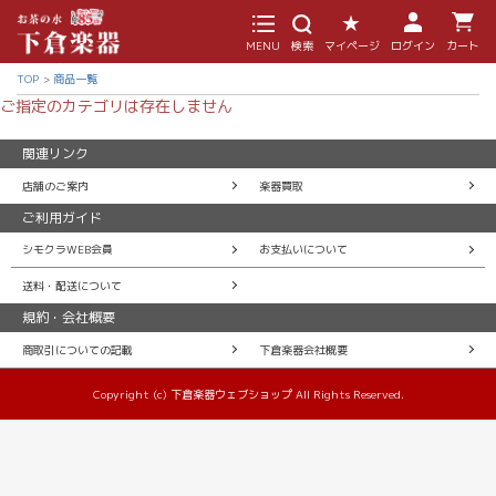
MENU
検索
マイページ
ログイン
カート
TOP
商品一覧
ご指定のカテゴリは存在しません
関連リンク
店舗のご案内
楽器買取
ご利用ガイド
シモクラWEB会員
お支払いについて
送料・配送について
規約・会社概要
商取引についての記載
下倉楽器会社概要
Copyright (c) 下倉楽器ウェブショップ All Rights Reserved.