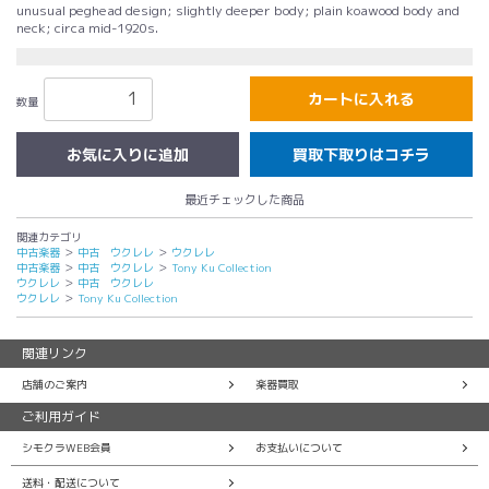
unusual peghead design; slightly deeper body; plain koawood body and
neck; circa mid-1920s.
カートに入れる
数量
買取下取りはコチラ
最近チェックした商品
関連カテゴリ
中古楽器
＞
中古 ウクレレ
＞
ウクレレ
中古楽器
＞
中古 ウクレレ
＞
Tony Ku Collection
ウクレレ
＞
中古 ウクレレ
ウクレレ
＞
Tony Ku Collection
関連リンク
店舗のご案内
楽器買取
ご利用ガイド
シモクラWEB会員
お支払いについて
送料・配送について