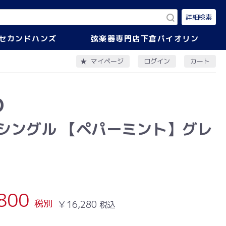
詳細検索
セカンドハンズ
弦楽器専門店下倉バイオリン
ログイン
カート
マイページ
O
シングル 【ペパーミント】グレ
800
税別
￥16,280
税込