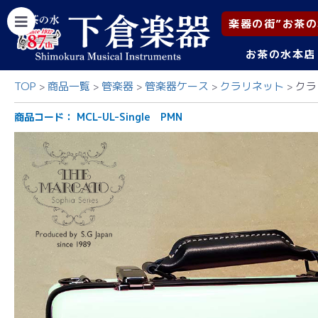
楽器の街”お茶の
お茶の水本店
TOP
商品一覧
管楽器
管楽器ケース
クラリネット
クラ
商品コード：
MCL-UL-Single PMN