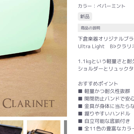
カラー：ペパーミント
新品
商品の説明
下倉楽器オリジナルブ
Ultra Light B
1.1kgという軽量さと
ショルダーとリュックタ
おすすめポイント
■ 軽量かつ耐久性抜群
■ 開閉防止バンドで安
■ 金具が身体に当たら
■ 握りやすいハンドル
■ 自立可能な底鋲付き
■ 全11色の豊富なカ