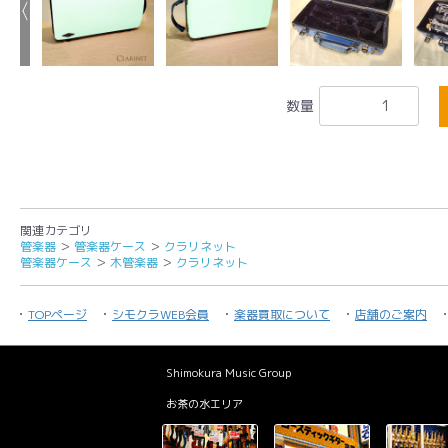
数量
関連カテゴリ
管楽器
＞
管楽器ケース
＞
クラリネット
管楽器ケース
＞
木管楽器
＞
クラリネット
TOPページ
シモクラWEB会員
楽器買取について
店舗のご案内
Shimokura Music Group
お茶の水エリア