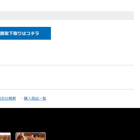
5×高さ110(外寸)
トラップ2本、ロックストラップ
買取下取りはコチラ
ルマー等幅広い対応機種で、扱いやすい人気のケースで
の場合はお問い合わせください)
収納は出来ません。
属いたしません。
器会社概要
購入商品一覧
なく変更する場合がございます。ご了承下さい。
合わせは下記までご連絡ください。
gakki.com