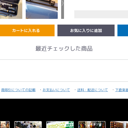
〈詳細〉
・寸法:幅360×奥行き16
・付属品:ショルダース
カートに入れる
ヤマハ・クランポン・セ
最近チェックした商品
す。
(その他メーカーの機種
〈注意〉
・本商品は楽譜や小物の
・画像内にある楽器は付
商取引についての記載
お支払いについて
送料・配送について
下倉楽
・商品の一部仕様を予告
その他ご不明点等お問い
TEL：03-3293-7706
Mail:wind@shimokura-