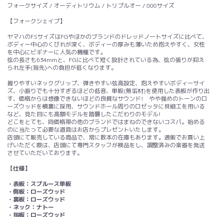
フォークサイズ / オーディトリウム / トリプルオー / 000サイズ
【フォークシェイプ】
ヤマハのFSサイズはFGやほかのブランドのドレッドノートサイズに比べて、
ボディー中心のくびれが深く、ボディーの厚みも薄いため抱えやすく、女性
を中心にビギナーに人気の機種です。
弦の長さも634mmと、FGに比べて短く設計されている為、弦の張りが抑え
られ左手(指先)への負担が低くなります。
握りやすいネックグリップ、弾きやすい弦高設定、抱えやすいボディーサイ
ズ、小振りでも十分すぎるほどの低音、単板(無垢材)を使用した表板が作り出
す、価格からは想像できないほどの良質なサウンド! やや強めのトーンのロ
ーズウッドを横裏に採用、サウンドホール周りのロゼッタに貝細工を用いる
など、見た目にも高額モデルを踏襲したこだわりのモデル!
どこをとても、同価格帯の他のブランドではまねのできないコスパ。始める
のに当たって必要な道具はお店からプレゼントいたします。
店頭にて販売している商品で、常に数本の在庫もあります。通販でお買い上
げいただく際は、店頭にて専門スタッフが検品をし、調整済みの楽器を発送
させていただいております。
【仕様】
・表板：スプルース単板
・側板：ローズウッド
・裏板：ローズウッド
・ネック：ナトー
・指板：ローズウッド