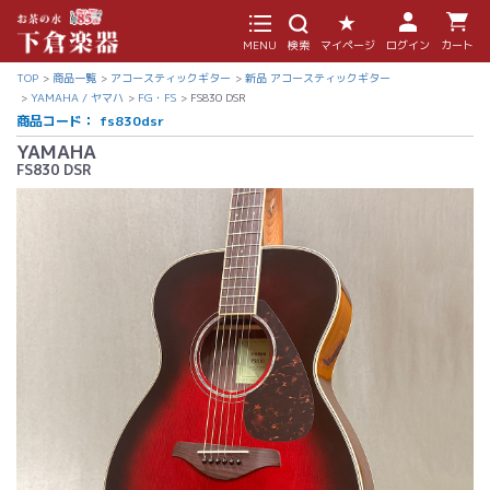
MENU
検索
マイページ
ログイン
カート
TOP
商品一覧
アコースティックギター
新品 アコースティックギター
YAMAHA / ヤマハ
FG・FS
FS830 DSR
商品コード：
fs830dsr
YAMAHA
FS830 DSR