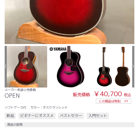
メーカー希望小売価格
￥40,700
販売価格
OPEN
税込
この商品は特別
PT
ソフトケース付
カラー：ダスクサンレッド
新品
ビギナーにオススメ
ベストセラー
入門セット
商品の説明