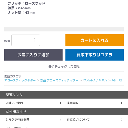
・ブリッヂ：ローズウッド
・弦長：643
mm
・ナット幅：43mm
カートに入れる
数量
買取下取りはコチラ
最近チェックした商品
関連カテゴリ
アコースティックギター
＞
新品 アコースティックギター
＞
YAMAHA / ヤマハ
＞
FG・FS
関連リンク
店舗のご案内
楽器買取
ご利用ガイド
シモクラWEB会員
お支払いについて