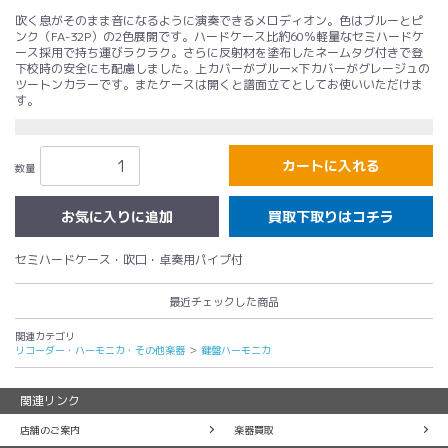
吹く息がそのまま音になるように演奏できるメロディオン。色はブルーとピ
ンク（FA-32P）の2色展開です。ハードケース比約60％軽量なセミハードケ
ース採用で持ち運びラクラク。さらに反射材を塗布したネームタグ付きで登
下校時の安全にも配慮しました。上カバーがブルー×下カバーがグレージュの
ツートンカラーです。またケースは開くと譜面立てとしてお使いいただけま
す。
カートに入れる
数量
買取下取りはコチラ
セミハードケース・吹口・卓奏用パイプ付
最近チェックした商品
関連カテゴリ
リコーダー・ハーモニカ・その他楽器
＞
鍵盤ハーモニカ
関連リンク
店舗のご案内
楽器買取