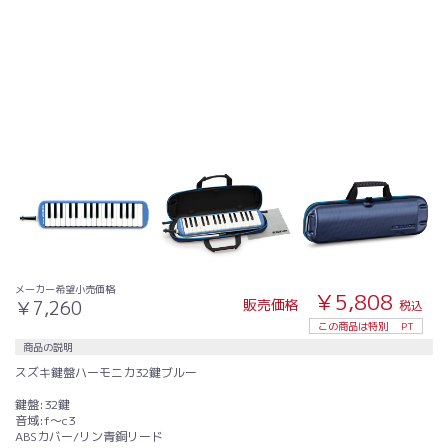
メーカー希望小売価格
￥5,808
販売価格
￥7,260
税込
この商品は特別
PT
商品の説明
スズキ鍵盤ハーモニカ32鍵ブルー
鍵盤:32鍵
音域:f〜c3
ABSカバー/リン青銅リード