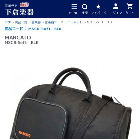
MENU
検索
マイページ
ログイン
カート
TOP
商品一覧
管楽器
管楽器ケース
コルネット
MSCR-Soft BLK
商品コード：
MSCR-Soft BLK
MARCATO
MSCR-Soft BLK