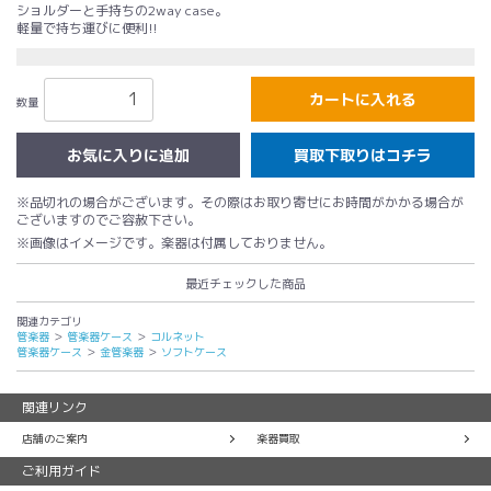
ショルダーと手持ちの2way case。
軽量で持ち運びに便利!!
カートに入れる
数量
買取下取りはコチラ
※品切れの場合がございます。その際はお取り寄せにお時間がかかる場合が
ございますのでご容赦下さい。
※画像はイメージです。楽器は付属しておりません。
最近チェックした商品
関連カテゴリ
管楽器
＞
管楽器ケース
＞
コルネット
管楽器ケース
＞
金管楽器
＞
ソフトケース
関連リンク
店舗のご案内
楽器買取
ご利用ガイド