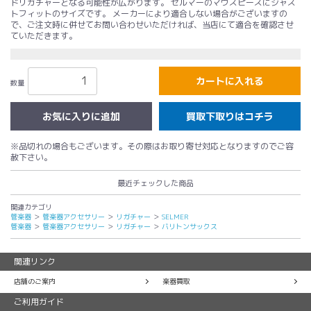
ドリガチャーとなる可能性が広がります。 セルマーのマウスピースにジャス
トフィットのサイズです。 メーカーにより適合しない場合がございますの
で、ご注文時に併せてお問い合わせいただければ、当店にて適合を確認させ
ていただきます。
カートに入れる
数量
買取下取りはコチラ
※品切れの場合もございます。その際はお取り寄せ対応となりますのでご容
赦下さい。
最近チェックした商品
関連カテゴリ
管楽器
＞
管楽器アクセサリー
＞
リガチャー
＞
SELMER
管楽器
＞
管楽器アクセサリー
＞
リガチャー
＞
バリトンサックス
関連リンク
店舗のご案内
楽器買取
ご利用ガイド