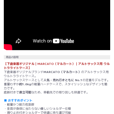
商品の説明
【下倉楽器オリジナル｜MARCATO（マルカート）｜アルトサックス用 ウル
トラライトケース】
下倉楽器オリジナルブランド
MARCATO（マルカート）
のアルトサックス用
ウルトラライトケース。
アルトサックスケースとして
人気・売れ行きともに No.1
の定番モデルです。
重量わずか
約1.6kg
の軽量ハードケースで、スタイリッシュなデザインも魅
力です。
底鋲付きで
直立可能
なため、移動先での取り回しも快適です。
■ おすすめポイント
・軽量かつ耐久性抜群
・金具が身体に当たらない優しいショルダー仕様
・滑り止め付きショルダーで快適に持ち運び可能