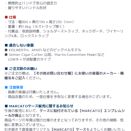
・開閉防止バンドで安心の固定力
・握りやすいハンドル形状
■ 仕様
・寸法：幅600 × 奥行150 × 高さ250（mm）
・重量：約1.6kg（※ストラップ除く）
・付属品：取扱説明書、ショルダーストラップ、ネックポーチ、ワイヤーリ
ング4本、ロックストラップ
■ 適合しない楽器
● KEILWERTH、AMATI などのビッグベルモデル
● Selmer Cigar Cutter 以前、Martin Committee Model など
LOWキィが逆配置のタイプ
■ ご注文時のお願い
※ご注文の際は、
【その他お問い合わせ欄】にお使いの楽器のメーカー・機
種名をご記入
ください。
■ 注意事項
・画像の楽器は付属いたしません。
・商品改善のため、一部仕様を予告なく変更する場合がございます。
■ MARCATOケース販売に関するお知らせ
今後の販売において、
ケースに貼付されている【MARCATO】エンブレムシ
ールが廃止
となります。
商品ページの写真は現行仕様のままとなっておりますが、その他の規格・性
能に変更はございません。
引き続き下倉楽器オリジナル
【MARCATO】ケース
をよろしくお願いいたし