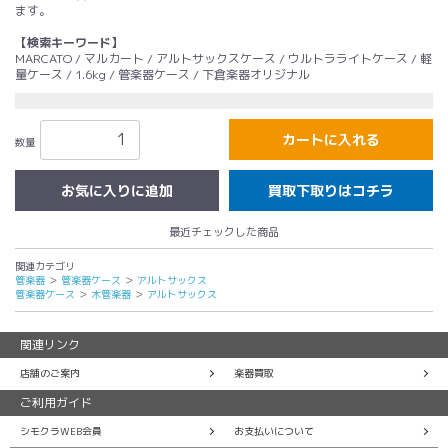
ます。
【検索キーワード】
MARCATO / マルカート / アルトサックスケース / ウルトラライトケース / 軽
量ケース / 1.6kg / 管楽器ケース / 下倉楽器オリジナル
カートに入れる
数量
買取下取りはコチラ
最近チェックした商品
関連カテゴリ
管楽器
＞
管楽器ケース
＞
アルトサックス
管楽器ケース
＞
木管楽器
＞
アルトサックス
関連リンク
店舗のご案内
楽器買取
ご利用ガイド
シモクラWEB会員
お支払いについて