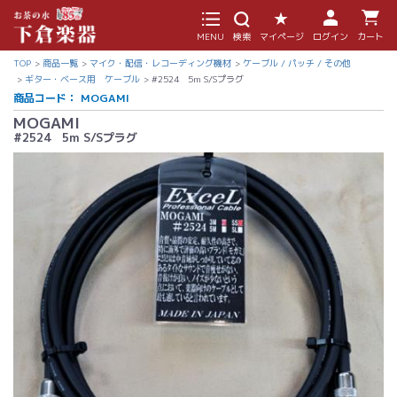
MENU
検索
マイページ
ログイン
カート
TOP
商品一覧
マイク・配信・レコーディング機材
ケーブル / パッチ / その他
ギター・ベース用 ケーブル
#2524 5m S/Sプラグ
商品コード：
MOGAMI
MOGAMI
#2524 5m S/Sプラグ