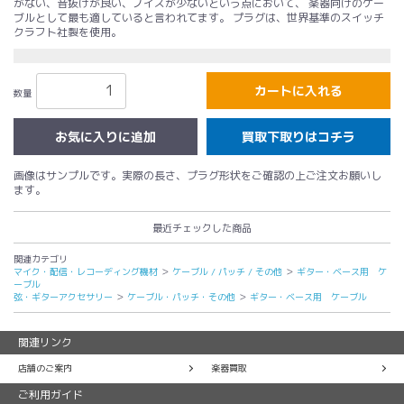
がない、音抜けが良い、ノイズが少ないという点において、 楽器向けのケー
ブルとして最も適していると言われてます。 プラグは、世界基準のスイッチ
クラフト社製を使用。
カートに入れる
数量
買取下取りはコチラ
画像はサンプルです。実際の長さ、プラグ形状をご確認の上ご注文お願いし
ます。
最近チェックした商品
関連カテゴリ
マイク・配信・レコーディング機材
＞
ケーブル / パッチ / その他
＞
ギター・ベース用 ケ
ーブル
弦・ギターアクセサリー
＞
ケーブル・パッチ・その他
＞
ギター・ベース用 ケーブル
関連リンク
店舗のご案内
楽器買取
ご利用ガイド