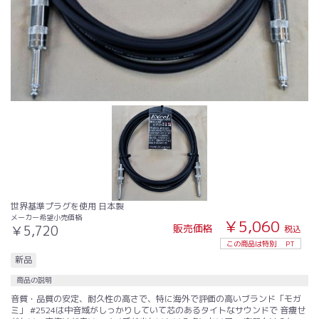
世界基準プラグを使用 日本製
メーカー希望小売価格
￥5,060
販売価格
￥5,720
税込
この商品は特別
PT
新品
商品の説明
音質・品質の安定、耐久性の高さで、特に海外で評価の高いブランド「モガ
ミ」 #2524は中音域がしっかりしていて芯のあるタイトなサウンドで 音痩せ