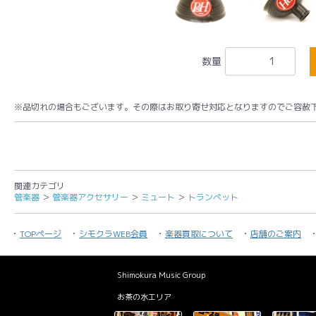
数量
※品切れの場合もございます。その際はお取り寄せ対応となりますのでご容赦
関連カテゴリ
管楽器
＞
管楽器アクセサリー
＞
ミュート
＞
トランペット
TOPページ
シモクラWEB会員
楽器買取について
店舗のご案内
Shimokura Music Group
お茶の水エリア