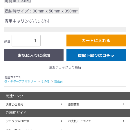
耐荷重：2.5kg
収納時サイズ：90mm x 50mm x 390mm
専用キャリングバッグ付
カートに入れる
数量
買取下取りはコチラ
最近チェックした商品
関連カテゴリ
弦・ギターアクセサリー
＞
その他
＞
譜面台
関連リンク
店舗のご案内
楽器買取
ご利用ガイド
シモクラWEB会員
お支払いについて