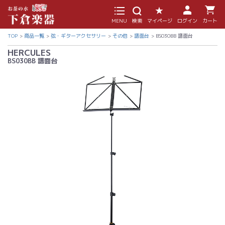
MENU
検索
マイページ
ログイン
カート
TOP
商品一覧
弦・ギターアクセサリー
その他
譜面台
BS030BB 譜面台
HERCULES
BS030BB 譜面台