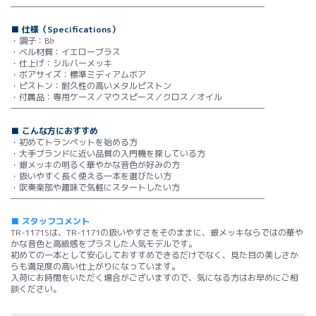
――――――――――――――――――――――――――――――
■ 仕様（Specifications）
・調子：B♭
・ベル材質：イエローブラス
・仕上げ：シルバーメッキ
・ボアサイズ：標準ミディアムボア
・ピストン：耐久性の高いメタルピストン
・付属品：専用ケース／マウスピース／クロス／オイル
――――――――――――――――――――――――――――――
■ こんな方におすすめ
・初めてトランペットを始める方
・大手ブランドに近い品質の入門機を探している方
・銀メッキの明るく華やかな音色が好みの方
・扱いやすく長く使える一本を選びたい方
・吹奏楽部や趣味で気軽にスタートしたい方
――――――――――――――――――――――――――――――
■ スタッフコメント
TR-1171Sは、TR-1171の扱いやすさをそのままに、銀メッキならではの華や
かな音色と高級感をプラスした人気モデルです。
初めての一本として安心しておすすめできるだけでなく、見た目の美しさか
らも満足度の高い仕上がりになっています。
入荷にお時間をいただく場合がございますので、気になる方はお早めにご相
談ください。