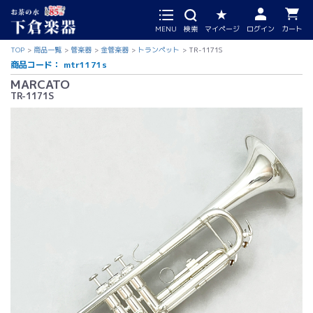
MENU
検索
マイページ
ログイン
カート
TOP
商品一覧
管楽器
金管楽器
トランペット
TR-1171S
商品コード：
mtr1171s
MARCATO
TR-1171S