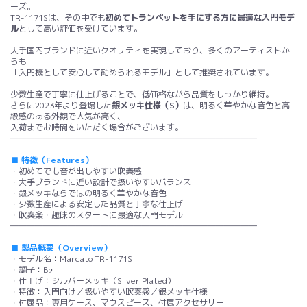
ーズ。
TR-1171Sは、その中でも
初めてトランペットを手にする方に最適な入門モデ
ル
として高い評価を受けています。
大手国内ブランドに近いクオリティを実現しており、多くのアーティストか
らも
「入門機として安心して勧められるモデル」として推奨されています。
少数生産で丁寧に仕上げることで、低価格ながら品質をしっかり維持。
さらに2023年より登場した
銀メッキ仕様（S）
は、明るく華やかな音色と高
級感のある外観で人気が高く、
入荷までお時間をいただく場合がございます。
――――――――――――――――――――――――――――――
■ 特徴（Features）
・初めてでも音が出しやすい吹奏感
・大手ブランドに近い設計で扱いやすいバランス
・銀メッキならではの明るく華やかな音色
・少数生産による安定した品質と丁寧な仕上げ
・吹奏楽・趣味のスタートに最適な入門モデル
――――――――――――――――――――――――――――――
■ 製品概要（Overview）
・モデル名：Marcato TR-1171S
・調子：B♭
・仕上げ：シルバーメッキ（Silver Plated）
・特徴：入門向け／扱いやすい吹奏感／銀メッキ仕様
・付属品：専用ケース、マウスピース、付属アクセサリー