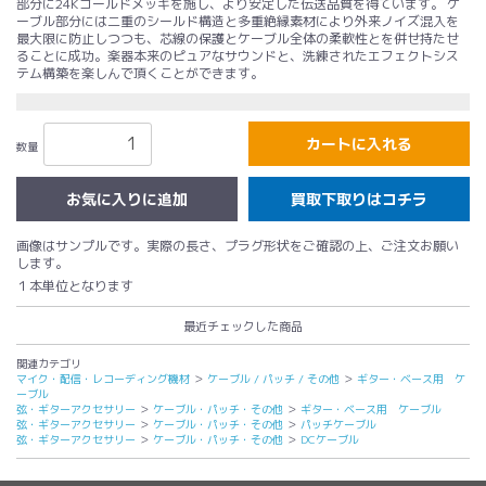
部分に24Kゴールドメッキを施し、より安定した伝送品質を得ています。 ケ
ーブル部分には二重のシールド構造と多重絶縁素材により外来ノイズ混入を
最大限に防止しつつも、芯線の保護とケーブル全体の柔軟性とを併せ持たせ
ることに成功。楽器本来のピュアなサウンドと、洗練されたエフェクトシス
テム構築を楽しんで頂くことができます。
カートに入れる
数量
買取下取りはコチラ
画像はサンプルです。実際の長さ、プラグ形状をご確認の上、ご注文お願い
します。
１本単位となります
最近チェックした商品
関連カテゴリ
マイク・配信・レコーディング機材
＞
ケーブル / パッチ / その他
＞
ギター・ベース用 ケ
ーブル
弦・ギターアクセサリー
＞
ケーブル・パッチ・その他
＞
ギター・ベース用 ケーブル
弦・ギターアクセサリー
＞
ケーブル・パッチ・その他
＞
パッチケーブル
弦・ギターアクセサリー
＞
ケーブル・パッチ・その他
＞
DCケーブル