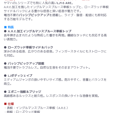
ヤマハのLシリーズでも特に人気の高い
LJ16 ARE
。
A.R.E.加工を施したイングルマンスプルース単板トップと、ローズウッド単板
サイド＆バックによる豊かな倍音と深い低音が魅力です。
電池不要の
パッシブピックアップ
を搭載し、ライブ・録音・配信にも即対応
する万能モデルです。
■ 特長
● A.R.E.加工イングルマンスプルース単板トップ
長年弾き込まれたような熟成した響きを再現。繊細なタッチにも反応する高
い表現力。
● ローズウッド単板サイド＆バック
深みのある低音、広がりのある倍音。フィンガースタイルにもストロークに
も対応。
● パッシブピックアップ搭載
電池不要でトラブルレス。自然な生音をそのままアウトプット。
● LJボディシェイプ
ミディアムジャンボの扱いやすいサイズ感。抱えやすく、音量とバランスを
両立。
● エボニー指板＆ブリッジ
高級感あるルックスと耐久性。レスポンスの良いタイトな音像を実現。
■ 仕様
・表板：イングルマンスプルース単板（A.R.E.）
・側板：ローズウッド単板