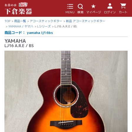
MENU
検索
マイページ
ログイン
カート
TOP
商品一覧
アコースティックギター
新品 アコースティックギター
YAMAHA / ヤマハ
Lシリーズ
LJ16 A.R.E / BS
商品コード：
yamaha lj16bs
YAMAHA
LJ16 A.R.E / BS