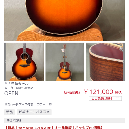
全面単板モデル
メーカー希望小売価格
￥121,000
販売価格
OPEN
税込
この商品は特別
PT
セミハードケース付き
カラー：BS
新品
ビギナーにオススメ
商品の説明
【新品｜YAMAHA LJ16 ARE｜オール単板｜パッシブPU搭載】